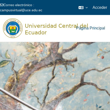
Correo electrónico :
Acceder
campusvirtual@uce.edu.ec
Salta al contenido principal
Página Principal